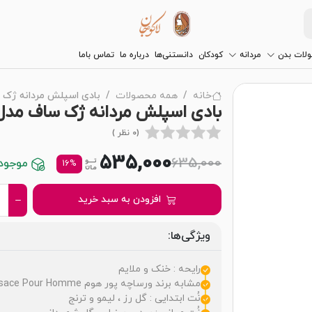
لات بدن
مردانه
کودکان
دانستنی‌ها
درباره ما
تماس باما
خانه
همه محصولات
بادی اسپلش مردانه ژک ساف 
بادی اسپلش مردانه ژک ساف مدل داوینچ
(0 نظر )
535,000
635,000
موجود د
16%
افزودن به سبد خرید
ویژگی‌ها:
رایحه : خنک و ملایم
مشابه برند ورساچه پور هوم Versace Pour Homme
نُت ابتدایی : گل رز ، لیمو و ترنج