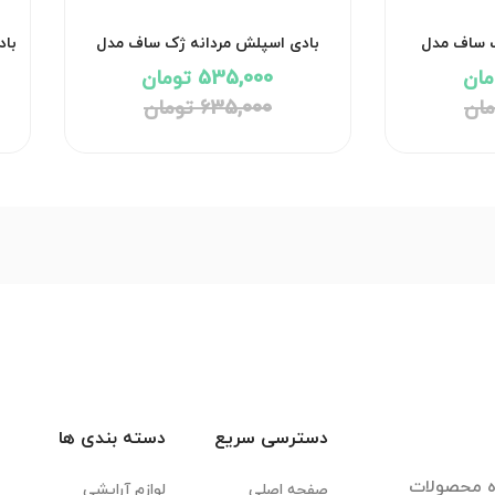
ک ساف مدل
بادی اسپلش مردانه ژک ساف مدل
باد
ویکتور Victor
535,000 تومان
635,000 تومان
دسترسی سریع
دسته بندی ها
ده محصولات
صفحه اصلی
لوازم آرایشی