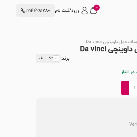
0
|
ورود/ثبت نام
02144281780
مدل داوینچی Da vinci
ی Da vinci
برند:
ژک ساف
ر انبار