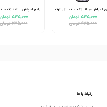
ی اسپلش مردانه ژک ساف مدل دارک
بادی اسپلش مردانه ژک ساف
ماسک Dark musk
اف FF
535,000 تومان
535,000 تومان
635,000 تومان
635,000 تومان
ارتباط با ما
ما را در شبکه‌های اجتماعی دنبال کنید