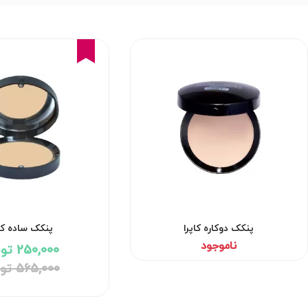
56%
پنکک دوکاره کاپرا
پنکک ساده کاپ
ناموجود
250,000 تومان
565,000 تومان