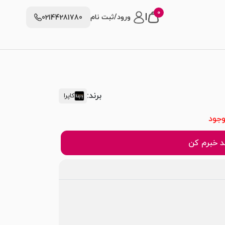
0
|
ورود/ثبت نام
02144281780
برند:
کاپرا
وجود
 خبرم کن