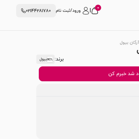
0
|
ورود/ثبت نام
02144281780
رگان بیول
برند:
بیول
 شد خبرم کن