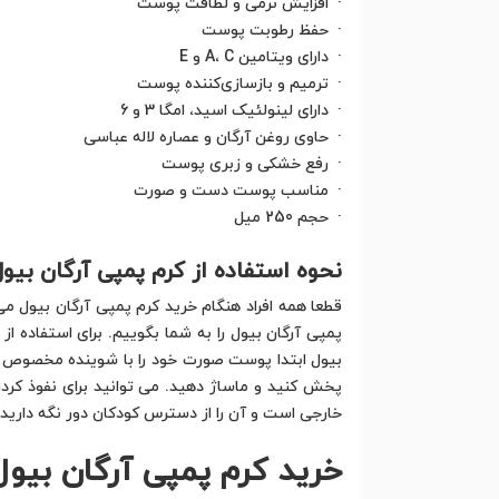
· افزایش نرمی و لطافت پوست
· حفظ رطوبت پوست
· دارای ویتامین A، C و E
· ترمیم و بازسازی‌کننده پوست
· دارای لینولئیک اسید، امگا 3 و 6
· حاوی روغن آرگان و عصاره لاله عباسی
· رفع خشکی و زبری پوست
· مناسب پوست دست و صورت
· حجم 250 میل
نحوه استفاده از کرم پمپی آرگان بیول
قطعا همه افراد هنگام خرید کرم پمپی آرگان بیول می
پمپی آرگان بیول را به شما بگوییم. برای استفاده ا
بیول ابتدا پوست صورت خود را با شوینده مخصوص ب
پخش کنید و ماساژ دهید. می توانید برای نفوذ کردن
خارجی است و آن را از دسترس کودکان دور نگه دارید.
خرید کرم پمپی آرگان بیول