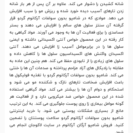
شانه کشیدن را دشوار می کند. علاوه بر آن پس از هر بار شانه
زدن تارهای آسیب دیده خورد شده و ریزش مو را سبب افزایش
می دهد. موادی که در شامپو بدون سولفات آرکانوم گردو قرار
گرفته آن سنتز سلول های سالم را افزایش می دهند و بستر
مساعدی را برای فعالیت آن ها به وجود می آورند. مواد گیاهی به
کار رفته در این محصول خواص آنتی اکسیدانی داشته و ایمنی
سلول ها را در برابرعوامل آسیب زا افزایش می دهند. آنتی
اکسیدان واکنش های اکسیداسیون سلول ها را کاهش داده و
سلول های زیادی را از نابودی حفظ می کند. هم چنین این ماده به
مقابله با رادیکال های آزاد مزاحم پرداخته و صدمات آن ها را خنثی
می کند. شامپو بدون سولفات آرکانوم گردو با تغذیه فولیکول ها
باعث افزایش ضخامت تارهای نازک و شکننده مو می شود و
استحکام و دوام آن ها را بیشتر می کند. مواد گیاهی استفاده
شده در این محصول خواص ضد میکروبی دارد و از فعالیت هر
گونه عوامل بیماری زا روی پوست جلوگیری می کند. به این ترتیب
مانع از بسیاری مشکلات پوستی می شود. با خرید اینترنتی
شامپو بدون سولفات آرکانوم گردو سلامت پوستتان را تضمین
کنید. فروش شامپو آرگان آرکانوم در سایت لاکوجان انجام می
شود.