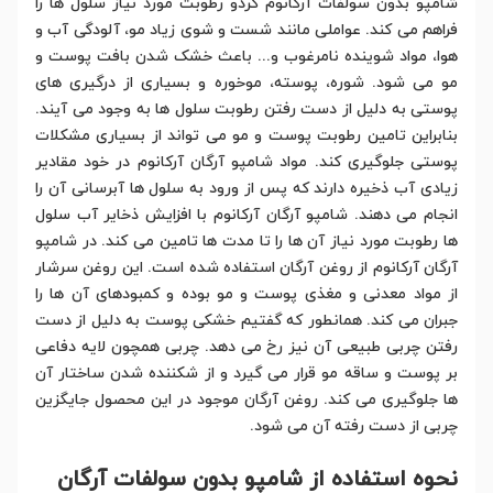
شامپو بدون سولفات آرکانوم گردو رطوبت مورد نیاز سلول ها را
فراهم می کند. عواملی مانند شست و شوی زیاد مو، آلودگی آب و
هوا، مواد شوینده نامرغوب و... باعث خشک شدن بافت پوست و
مو می شود. شوره، پوسته، موخوره و بسیاری از درگیری های
پوستی به دلیل از دست رفتن رطوبت سلول ها به وجود می آیند.
بنابراین تامین رطوبت پوست و مو می تواند از بسیاری مشکلات
پوستی جلوگیری کند. مواد شامپو آرگان آرکانوم در خود مقادیر
زیادی آب ذخیره دارند که پس از ورود به سلول ها آبرسانی آن را
انجام می دهند. شامپو آرگان آرکانوم با افزایش ذخایر آب سلول
ها رطوبت مورد نیاز آن ها را تا مدت ها تامین می کند. در شامپو
آرگان آرکانوم از روغن آرگان استفاده شده است. این روغن سرشار
از مواد معدنی و مغذی پوست و مو بوده و کمبودهای آن ها را
جبران می کند. همانطور که گفتیم خشکی پوست به دلیل از دست
رفتن چربی طبیعی آن نیز رخ می دهد. چربی همچون لایه دفاعی
بر پوست و ساقه مو قرار می گیرد و از شکننده شدن ساختار آن
ها جلوگیری می کند. روغن آرگان موجود در این محصول جایگزین
چربی از دست رفته آن می شود.
نحوه استفاده از شامپو بدون سولفات آرگان