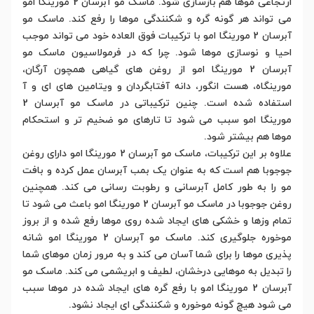
ارتجاعی موها هم بازسازی شود. ماسک مو آبرسان 2 مورینگا امو
می تواند هر گونه گره و شکنندگی موها را رفع کند. ماسک مو
آبرسان 2 مورینگا امو با ترکیبات فوق العاده خود می تواند موجب
احیا و نوسازی موها شود. چرا که در فرمولاسیون ماسک مو
آبرسان 2 مورینگا امو از روغن های گیاهی همچون آرگان،
مورینگاه، هست انگور، دانه آفتابگردان و ویتامین های ای و آ
استفاده شده است. چنین ترکیباتی در ماسک مو آبرسان 2
مورینگا امو سبب می شود تا تارهای مو ضخیم تر و استحکام
موها هم بیشتر شود.
علاوه بر این ترکیبات، ماسک مو آبرسان 2 مورینگا امو دارای روغن
جوجوبا هم است که به عنوان یک بمب آبرسان عمل کرده و بافت
مو را به طور کامل آبرسانی و رطوبت رسانی می کند. همچنین
روغن جوجوبا در ماسک مو آبرسان 2 مورینگا امو باعث می شود تا
تمام وزها و خشکی های ایجاد شده روی موها رفع شده و از بروز
موخوره جلوگیری کند. ماسک مو آبرسان 2 مورینگا امو شانه
پذیری موها را برای شما آسان می کند و به مرور زمان موهای شما
را تبدیل به موهایی درخشان، لطیف و ابریشمی می کند. ماسک مو
آبرسان 2 مورینگا امو با رفع گره های ایجاد شده در موها سبب
می شود هیچ گونه موخوره و شکنندگی ای ایجاد نشود.