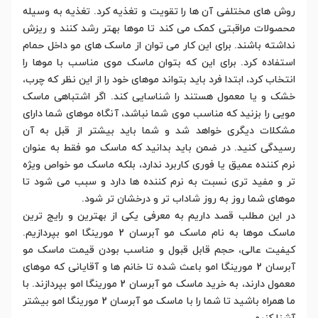
روش های مختلفی آن ها را تقویت و تغذیه کرد. تغذیه به وسیله
محصولات مراقبتی کمک می کند تا موها بهتر رشد کنند و ریزش
نداشته باشند. برای این کار می توان از ماسک های مو داخل حمام
استفاده کرد. برای این که بتوان ماسک موی مناسب با موها را
انتخاب کرد، ابتدا فرد باید بتواند موهای خود را از این نظر که چرب،
خشک و یا معمول هستند را شناسایی کند. اگر اشتباهی ماسک
مویی را بزنید که مناسب موی شما نباشد، آنگاه موهای شما دارای
مشکلات دیگری خواهد شد و شما باید بیشتر از قبل به آن
رسیدگی کنید. در ضمن باید بدانید که ماسک مو فقط به عنوان
نرم کننده عمیق یا فوری کاربرد ندارد، بلکه ماسک مو خواص ویژه
تر و مفید تری نسبت به نرم کننده ها دارد و سبب می شود تا
موهای شما روز به روز شاداب تر و درخشان تر شود.
در این مطلب قصد داریم به معرفی یکی از بهترین و رایج ترین
ماسک موها به نام ماسک مو آبرسان 2 مورینگا امو بپردازیم.
کیفیت عالی، حجم قابل قبول و مناسب بودن قیمت ماسک مو
آبرسان 2 مورینگا امو باعث شده تا خانم ها و آقایانی که موهای
معمول دارند، به خرید ماسک مو آبرسان 2 مورینگا امو بپردازند. با
ما همراه باشید تا شما را با ماسک مو آبرسان 2 مورینگا امو بیشتر