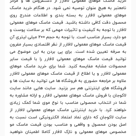
خرید ماسک موهای معمولی لافارر از دستفروش ها و مراکز
نامعتبر به هیچ عنوان توصیه نمی شود. در هنگام خرید ماسک
موهای معمولی لافارر به بسته بندی و اطلاعات مندرج روی
محصول دقت کافی داشته باشید. قیمت ماسک موهای معمولی
لافارر با توجه به کیفیت و تاثیرات مهمی که بر سلامت پوست و
مو دارد، بسیار مناسب است. با توجه به حجم 200 میلی لیتری آن
قیمت ماسک موهای معمولی لافارر از نظر اقتصادی بسیار مقرون
به صرفه تعیین شده است. برای پی بردن به این موضوع می
توانید قیمت ماسک موهای معمولی لافارر را با قیمت سایر
محصولات مشابه مقایسه کنید. شما برای خرید ماسک موهای
معمولی لافارر و یا اطلاع از قیمت ماسک موهای معمولی لافارر
علاوه بر مراجعه حضوری به فروشگاه ها می توانید به سایت ها و
فروشگاه های اینترنتی هم سر بزنید. سایت هایی مانند سایت
لاکوجان با فروش ماسک موهای معمولی لافارر و ارائه مشاوره به
شما در انتخاب محصولی مناسب با نوع موی شما کمک زیادی
خواهند کرد. با خرید اینترنتی ماسک موهای معمولی لافارر از
سایت لاکوجان که دارای نماد اعتماد الکترونیکی است نسبت به
اصل بودن محصول و واقعی و مناسب بودن قیمت ماسک مو
مخصوص موهای معمولی و نازک لافارر کاملا اطمینان خواهید