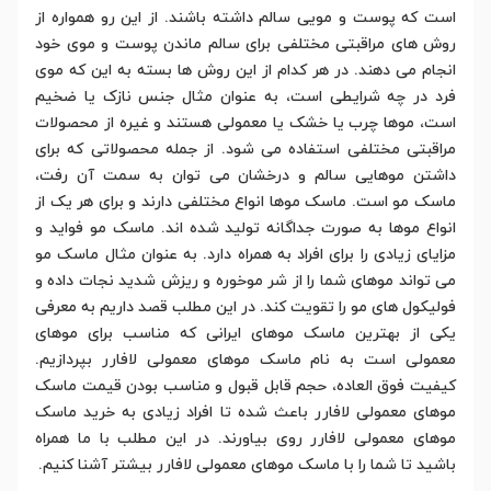
است که پوست و مویی سالم داشته باشند. از این رو همواره از
روش های مراقبتی مختلفی برای سالم ماندن پوست و موی خود
انجام می دهند. در هر کدام از این روش ها بسته به این که موی
فرد در چه شرایطی است، به عنوان مثال جنس نازک یا ضخیم
است، موها چرب یا خشک یا معمولی هستند و غیره از محصولات
مراقبتی مختلفی استفاده می شود. از جمله محصولاتی که برای
داشتن موهایی سالم و درخشان می توان به سمت آن رفت،
ماسک مو است. ماسک موها انواع مختلفی دارند و برای هر یک از
انواع موها به صورت جداگانه تولید شده اند. ماسک مو فواید و
مزایای زیادی را برای افراد به همراه دارد. به عنوان مثال ماسک مو
می تواند موهای شما را از شر موخوره و ریزش شدید نجات داده و
فولیکول های مو را تقویت کند. در این مطلب قصد داریم به معرفی
یکی از بهترین ماسک موهای ایرانی که مناسب برای موهای
معمولی است به نام ماسک موهای معمولی لافارر بپردازیم.
کیفیت فوق العاده، حجم قابل قبول و مناسب بودن قیمت ماسک
موهای معمولی لافارر باعث شده تا افراد زیادی به خرید ماسک
موهای معمولی لافارر روی بیاورند. در این مطلب با ما همراه
باشید تا شما را با ماسک موهای معمولی لافارر بیشتر آشنا کنیم.