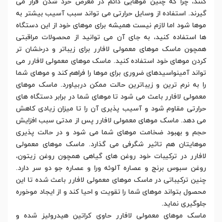
کنند، چرا که چنین موهایی دائم در معرض خرد شدن قرار می
گیرند. استفاده از وسایل حرارتی می تواند سبب آسیب بیشتر به
موها شود اما لازم نیست همیشه برای موهای خود از این دستگاه
ها استفاده کنید، به جای آن می توانید از محصولات مراقبتی
همچون ماسک موهای معمولی لافارر برای زیباتر و درخشان تر
کردن موهای خود استفاده کنید. ماسک موهای معمولی لافارر می
تواند آمینواسیدهای ضروری برای موها را فراهم کند و موهای شما
را به نرم ترین و زیباترین حالت ممکن دربیاورد. ماسک موهای
معمولی لافارر باعث می شود تا موهای شما در برابر دستگاه های
حرارتی مقاوم شود و آسیب پذیری آن را تا میزان زیادی کاهش
می دهد. ماسک موهای معمولی لافارر پس از مدتی سبب افزایش
حجم و بهبود ضخامت موهای شما می شود و در حالت پذیری
موهایتان هم تاثیر شگرفی می گذارد. ماسک موهای معمولی
لافارر در ترکیبات خود روغن های گیاهی همچون روغن زیتون،
روغن سبوس برنج و عصاره آلوئه ورا و عصاره جو دو سر دارد.
چنین ترکیباتی در ماسک موهای معمولی لافارر باعث شده تا این
محصول بتواند موهای شما را تقویت و احیا کند و از ایجاد موخوره
جلوگیری نماید.
ماسک موهای معمولی لافارر حاوی کراتین هیدرولیز شده و