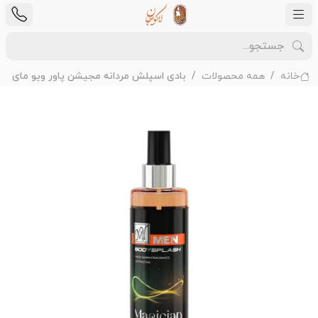
خانه
همه محصولات
بادى اسپلش مردانه مجیشن پاور ویو ماى من